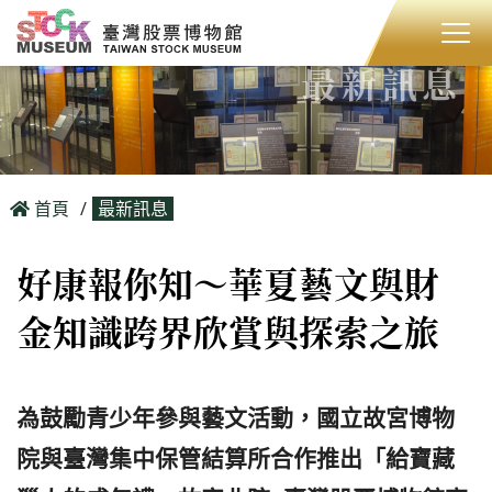
最新訊息
首頁
最新訊息
好康報你知～華夏藝文與財
金知識跨界欣賞與探索之旅
為鼓勵青少年參與藝文活動，國立故宮博物
院與臺灣集中保管結算所合作推出「給寶藏