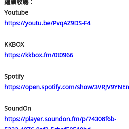
繼續收聽：
Youtube
https://youtu.be/PvqAZ9DS-F4
KKBOX
https://kkbox.fm/0t0966
Spotify
https://open.spotify.com/show/3VRJV9YNE
SoundOn
https://player.soundon.fm/p/74308f6b-