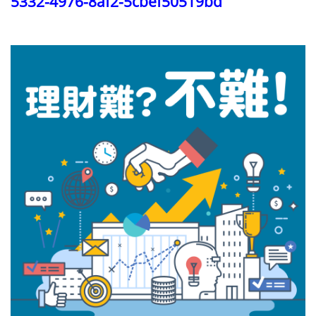
5332-4976-8af2-5cbef50519bd